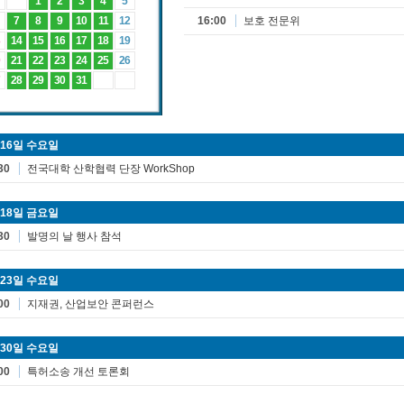
1
2
3
4
5
7
8
9
10
11
12
16:00
보호 전문위
14
15
16
17
18
19
21
22
23
24
25
26
28
29
30
31
 16일 수요일
30
전국대학 산학협력 단장 WorkShop
 18일 금요일
30
발명의 날 행사 참석
 23일 수요일
00
지재권, 산업보안 콘퍼런스
 30일 수요일
00
특허소송 개선 토론회